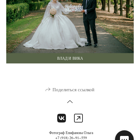
ВЛАД И ВИКА
Поделиться ссылкой
Фотограф Епифанова Ольга
+7 (918) 26−91−559